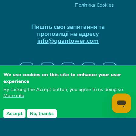
Політика Cookies
Пишіть свої запитання та
пропозиції на адресу
info@quantower.com
We use cookies on this site to enhance your user
experience
By clicking the Accept button, you agree to us doing so.
More info
QUANTOWER WEST LTD, 311, Shoreham str.,
Accept
No, thanks
Sheffield, Yorkshire, S2 4FA, England
Copyright
2026
— Quantower LLC