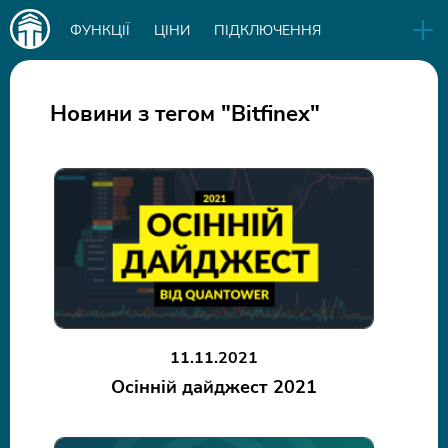
Main
ФУНКЦІЇ
ЦІНИ
ПІДКЛЮЧЕННЯ
navigation
EN
РЕЛІЗИ
БІЗНЕС
БЛОГ
Новини з тегом "Bitfinex"
СКАЧАТИ
IN
11.11.2021
Осінній дайджест 2021