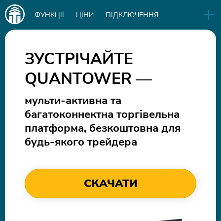
Main
ФУНКЦІЇ
ЦІНИ
ПІДКЛЮЧЕННЯ
navigation
EN
РЕЛІЗИ
БІЗНЕС
БЛОГ
ЗУСТРІЧАЙТЕ
QUANTOWER —
СКАЧАТИ
IN
мульти-активна та
багатоконнектна торгівельна
платформа, безкоштовна для
будь-якого трейдера
СКАЧАТИ