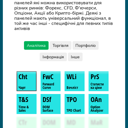
панелей які можна використовувати для
різних ринків: Форекс, CFD, Ф'ючерси,
Опціони, Акції або Крипто-біржі. Деякі з
панелей мають універсальний функціонал, в
той же час інші - специфічні для певних типів
активів
Аналітика
Торгівля
Портфоліо
Інформація
Інше
Cht
FwC
WLi
PrS
Forward
Статисти
Чарт
Curve
Вочліст
ка ціни
T&S
DSf
TPO
OAn
Time &
DOM
Option
Sales
Surface
TPO Chart
Analyzer
CTr
DOM
MD
MaR