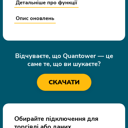
ExT
HEx
MH
QB
Детальніше про функції
Exchange
History
Market
Quote
times
export
Heatmap
board
Опис оновлень
SeM
SMx
HLP
SMp
Sessions
Stat
Support
Symbols
manager
matrix
chat
mapping
Відчуваєте, що Quantower — це
саме те, що ви шукаєте?
СКАЧАТИ
Обирайте підключення для
торгівлі або даних