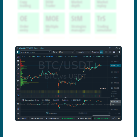
Copy
DOM
Market
Market
trading
Trader
depth
replay
OE
MOE
StM
TrS
Order
Multiple
Strategies
Trading
entry
OE
manager
simulator
HiS
OrH
Pos
Syn
Historical
Orders
Synthetic
symbols
history
Positions
symbols
Trd
Ord
Acc
Prf
Working
Account
Account
Trades
orders
info
perform
AlrL
CrB
EvL
News
Crypto
Alerts log
balances
Event log
News
Rep
Sym
BaM
WWW
Symbol
Backup
Report
info
manager
Browser