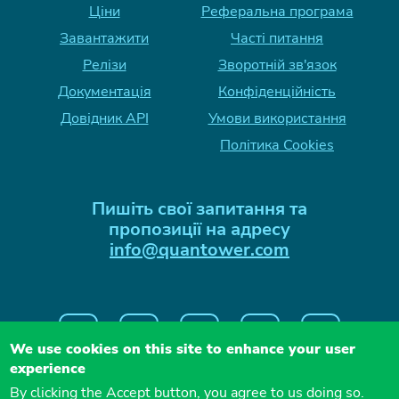
Ціни
Реферальна програма
Завантажити
Часті питання
Релізи
Зворотній зв'язок
Документація
Конфіденційність
Довідник API
Умови використання
Політика Cookies
Пишіть свої запитання та
пропозиції на адресу
info@quantower.com
We use cookies on this site to enhance your user
experience
By clicking the Accept button, you agree to us doing so.