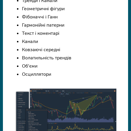
Тренди і Канали
Геометричні фігури
Фібоначчі і Ганн
Гармонійні патерни
Текст і коментарі
Канали
Ковзаючі середні
Волатильність трендів
Об'єми
Осциллятори