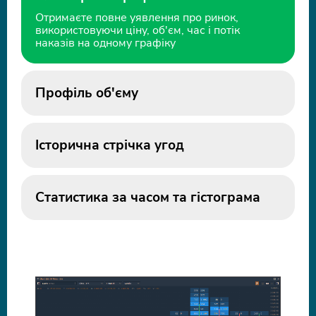
Отримаєте повне уявлення про ринок,
використовуючи ціну, об'єм, час і потік
наказів на одному графіку
Профіль об'єму
Історична стрічка угод
Статистика за часом та гістограма