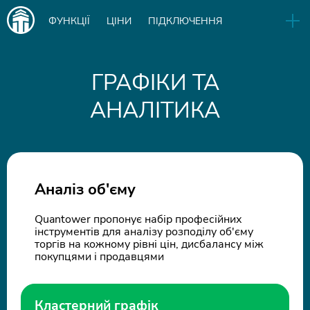
Main
ФУНКЦІЇ
ЦІНИ
ПІДКЛЮЧЕННЯ
navigation
EN
РЕЛІЗИ
БІЗНЕС
БЛОГ
ГРАФІКИ ТА
АНАЛІТИКА
СКАЧАТИ
IN
Аналіз об'єму
Quantower пропонує набір професійних
інструментів для аналізу розподілу об'єму
торгів на кожному рівні цін, дисбалансу між
покупцями і продавцями
Кластерний графік