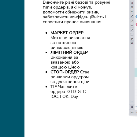
Виконуйте різні базові та розумні
типи ордерів, які можуть
допомогти обмежити ризик,
забезпечити конфіденційність і
спростити процес виконання.
МАРКЕТ ОРДЕР
Миттєве виконання
за поточною
ринковою ціною
ЛІМІТНИЙ ОРДЕР
Виконання за
вказаною або
кращою ціною
СТОП-ОРДЕР
Стає
ринковим ордером
за досягнення ціни
TIF
Час життя
ордера. GTD, GTC,
IOC, FOK, Day