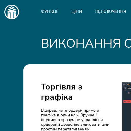
Main
navigation
ФУНКЦІЇ
ЦІНИ
ПІДКЛЮЧЕННЯ
ВИКОНАННЯ О
Торгівля з
графіка
Відправляйте ордери прямо з
графіка в один клік. Зручне і
інтуїтивно зрозуміле управління
ордерами дозволяє змінювати ціни
простим перетягуванням,